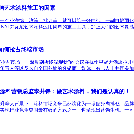
谈影响艺术涂料施工的因素
一个小海绵，滚筒，批刀等，就可以给一张白纸、一副白墙面化
ANNI乔瓦尼艺术涂料运用简单的施工工具，加上人们的艺术灵
）如何抢占终端市场
如何抢占市场——深度剖析终端现状”的会议在杭州皇冠大酒店拉
负责人等以及来自全国各地的经销商、媒体、有志人士共同参加
尼艺术涂料营销总监李井锋：做艺术涂料，我们是认真的！
升等大背景下，涂料市场竞争已然演化为一场贴身肉搏战，品牌
实现行业竞争突围最有效的方式之一，也呈现出蓬勃生机。一向嗅