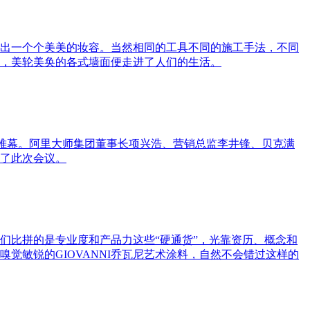
出一个个美美的妆容。当然相同的工具不同的施工手法，不同
感，美轮美奂的各式墙面便走进了人们的生活。
开帷幕。阿里大师集团董事长项兴浩、营销总监李井锋、贝克满
了此次会议。
们比拼的是专业度和产品力这些“硬通货”，光靠资历、概念和
觉敏锐的GIOVANNI乔瓦尼艺术涂料，自然不会错过这样的