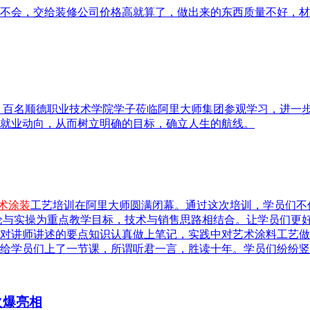
不会，交给装修公司价格高就算了，做出来的东西质量不好，材
， 百名顺德职业技术学院学子莅临阿里大师集团参观学习，进一
就业动向，从而树立明确的目标，确立人生的航线。
术涂装
工艺培训在阿里大师圆满闭幕。通过这次培训，学员们不
理论与实操为重点教学目标，技术与销售思路相结合。让学员们更好
对讲师讲述的要点知识认真做上笔记，实践中对艺术涂料工艺做到
给学员们上了一节课，所谓听君一言，胜读十年。学员们纷纷竖起
火爆亮相