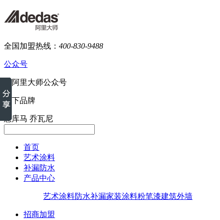
全国加盟热线：
400-830-9488
公众号
旗下品牌
意库马
乔瓦尼
首页
艺术涂料
补漏防水
产品中心
艺术涂料
防水补漏
家装涂料
粉笔漆
建筑外墙
招商加盟