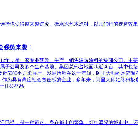
选择也变得越来越讲究。微水泥艺术涂料，以其独特的视觉效果
商会强势来袭！
012年，是一家专业研发、生产、销售建筑涂料的集团公司。主
属子公司及多个生产基地。集团总部占地面积近30亩，其中包括
以及近5000平方米展厅。发展历程在这十年间，阿里大师的足迹
，作为具有高度社会责任感的企业，多年来，阿里大师始终积极
“十佳公益品
活已经，是一种苛求。身在都市的繁华，灯红酒绿的城市中，还