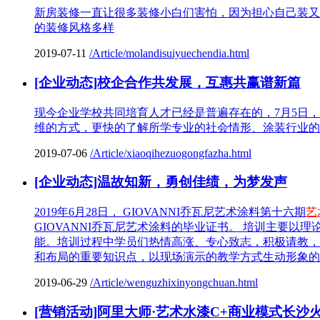
新房装修一直让很多装修小白们害怕，因为担心自己装又
的装修风格多样
2019-07-11
/Article/molandisuiyuechendia.html
[企业动态]校企合作共发展，互惠共赢谱新篇
现今企业学校共同培育人才已经是普遍存在的，7月5日
维的方式，更快的了解所学专业的社会情形、涂装行业的
2019-07-06
/Article/xiaoqihezuogongfazha.html
[企业动态]温故知新，勇创佳绩，为梦发声
2019年6月28日， GIOVANNI乔瓦尼艺术涂料第十六期
艺
GIOVANNI乔瓦尼艺术涂料的毕业证书。 培训主要以
能。培训过程中学员们热情高涨、专心致志，积极请教，
和布局的重要知识点，以现场演示的教学方式生动形象的
2019-06-29
/Article/wenguzhixinyongchuan.html
[营销活动]阿里大师·艺术水漆C+商业模式长沙