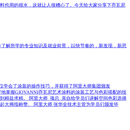
料也用的很水，这就让人很糟心了。今天给大家分享下乔瓦尼
步了解所学的专业知识及就业前景，以快节奏的，新发现，新思
仅学会了涂装的操作技巧，并获得了阿里大师集团颁发
地掌握GIOVANNI乔瓦尼艺术涂料的涂装工艺与色彩搭配的技
精益求精。 阿里大师 项总 亲自给学员们讲解空间色彩选择
大拇指称赞。 阿里大师 张华全技术主管为学员们颁发毕