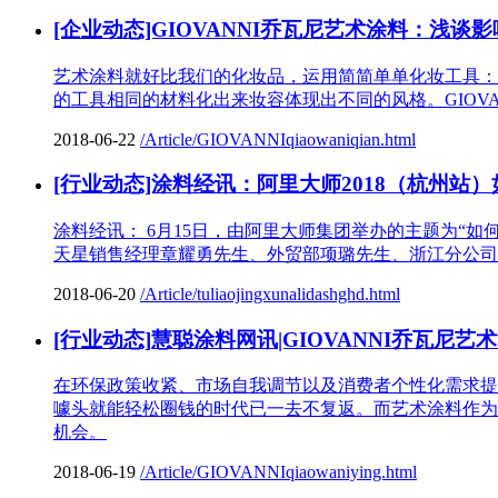
[企业动态]GIOVANNI乔瓦尼艺术涂料：浅
艺术涂料就好比我们的化妆品，运用简简单单化妆工具：
的工具相同的材料化出来妆容体现出不同的风格。GIOV
2018-06-22
/Article/GIOVANNIqiaowaniqian.html
[行业动态]涂料经讯：阿里大师2018（杭州站
涂料经讯： 6月15日，由阿里大师集团举办的主题为“
天星销售经理章耀勇先生、外贸部项璐先生、浙江分公司
2018-06-20
/Article/tuliaojingxunalidashghd.html
[行业动态]慧聪涂料网讯|GIOVANNI乔瓦
在环保政策收紧、市场自我调节以及消费者个性化需求提
噱头就能轻松圈钱的时代已一去不复返。而艺术涂料作为
机会。
2018-06-19
/Article/GIOVANNIqiaowaniying.html