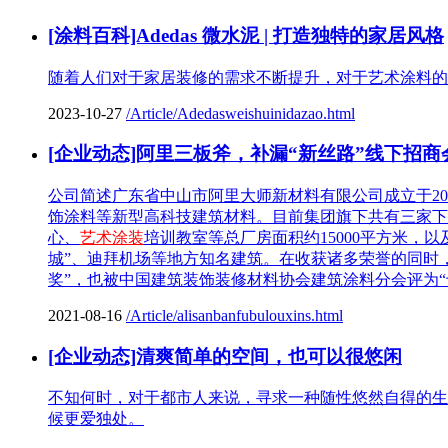
[涂料百科]Adedas 微水泥 | 打造独特的家居风格
随着人们对于家居装修的需求不断提升，对于艺术涂料的
2023-10-27
/Article/Adedasweishuinidazao.html
[企业动态]阿里三板斧，补漏“新丝路”线下招
公司简述广东省中山市阿里大师新材料有限公司成立于2
饰涂料等新型高科技建筑材料。目前集团旗下共有三家下
心、
艺术涂装
培训教室等总厂房面积约15000平方米，
城”、迪拜机场等地方知名建筑。在收获诸多荣誉的同时
奖”，也被中国建筑装饰装修材料协会建筑涂料分会评为
2021-08-16
/Article/alisanbanfubulouxins.html
[企业动态]清爽简单的空间，也可以很悠闲
不知何时，对于都市人来说，寻求一种随性悠然自得的生
候更爱独处。