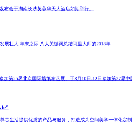
业模式发布会于湖南长沙芙蓉华天大酒店如期举行。
续发展壮大 年末之际 八大关键词总结阿里大师的2018年
18日参加第25界北京国际墙纸布艺展、于8月10日-12日参加第27
e”
力于为尊贵生活提供优质的产品与服务，打造成为空间美学一体化定