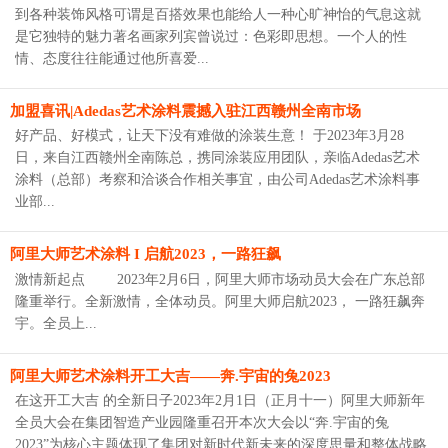
到各种装饰风格可谓是百搭效果也能给人一种心旷神怡的气息这就
是它独特的魅力著名画家列宾曾说过：色彩即思想。一个人的性
情、态度往往能通过他所喜爱...
加盟喜讯|Adedas艺术涂料震撼入驻江西赣州全南市场
好产品、好模式，让天下没有难做的涂装生意！ 于2023年3月28
日，来自江西赣州全南陈总，携同涂装应用团队，亲临Adedas艺术
涂料（总部）考察和洽谈合作相关事宜，由公司Adedas艺术涂料事
业部...
阿里大师艺术涂料 I 启航2023，一路狂飙
激情新起点 2023年2月6日，阿里大师市场动员大会在广东总部
隆重举行。全新激情，全体动员。阿里大师启航2023， 一路狂飙奔
宇。全员上...
阿里大师艺术涂料开工大吉——奔.宇宙的兔2023
在这开工大吉 的全新日子2023年2月1日（正月十一）阿里大师新年
全员大会在集团智造产业园隆重召开本次大会以“奔.宇宙的兔
2023”为核心主题体现了集团对新时代新未来的深度思量和整体战略