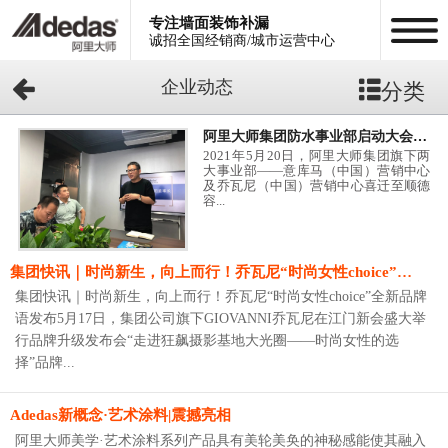
专注墙面装饰补漏
诚招全国经销商/城市运营中心
企业动态
分类
阿里大师集团防水事业部启动大会，向新趋势发展
2021年5月20日，阿里大师集团旗下两
大事业部——意库马（中国）营销中心
及乔瓦尼（中国）营销中心喜迁至顺德
容...
集团快讯｜时尚新生，向上而行！乔瓦尼“时尚女性choice”全新品牌语发布
集团快讯｜时尚新生，向上而行！乔瓦尼“时尚女性choice”全新品牌
语发布5月17日，集团公司旗下GIOVANNI乔瓦尼在江门新会盛大举
行品牌升级发布会“走进狂飙摄影基地大光圈——时尚女性的选
择”品牌...
Adedas新概念·艺术涂料|震撼亮相
阿里大师美学·艺术涂料系列产品具有美轮美奂的神秘感能使其融入