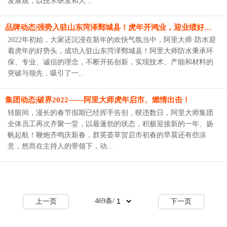
发展观，以技术研发和人...
品牌动态|强势入驻山东菏泽鄄城县！虎年开鸿业，迎业绩好势头！
2022年初始，大家还沉浸在新年的欢快气氛当中，阿里大师·防水迎
着虎年的好势头，成功入驻山东菏泽鄄城县！阿里大师防水秉承环
保、专业、诚信的理念，不断开拓创新，实现技术、产能和材料的
突破与领先，吸引了一...
集团动态|破界2022——阿里大师虎年启市、燃情出击！
转眼间，漫长的春节假期已经挥手告别，暌违数日，阿里大师集团
全体员工再次齐聚一堂，以最蓬勃的状态，积极迎接新的一年、扬
帆起航！鞭炮齐鸣庆新春，群英荟萃贺启市初春的早晨还有些凉
意，然而在主持人的带领下，动...
469
条/
上一页
下一页